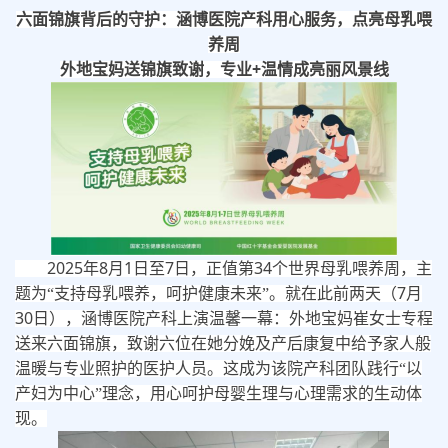
六面锦旗背后的守护：涵博
医院
产科用心服务，点亮母乳喂
养周
+
外地宝妈送锦旗致谢，专业
温情成亮丽风景线
2025
8
1
7
34
年
月
日至
日，正值第
个世界母乳喂养周，主
7
题为“支持母乳喂养，呵护健康未来”。就在此前两天（
月
30
日），涵博医院产科上演温馨一幕：外地宝妈崔女士专程
送来六面锦旗，致谢六位在她分娩及产后康复中给予家人般
温暖与专业照护的医护人员。这成为该院产科团队践行“以
产妇为中心”理念，用心呵护母婴生理与心理需求的生动体
现。