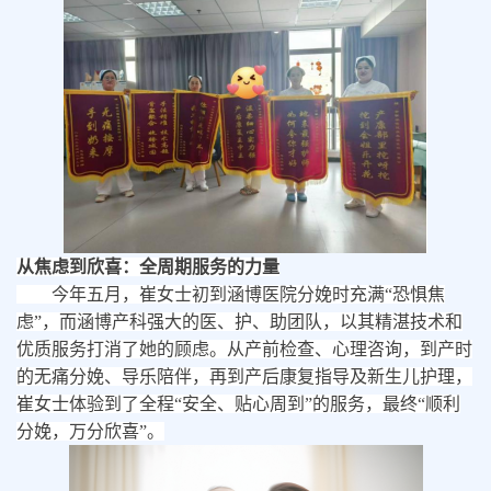
从焦虑到欣喜：全周期服务的力量
今年五月，崔女士
初到
涵博
医院
分娩时充满
“恐惧焦
虑”，
而
涵博产科强大的医、护、助团队，以其精湛技术和
优质服务打消了她的顾虑。从产前检查、心理咨询，到产时
的无痛分娩、导乐陪伴，再到产后康复指导及新生儿护理，
崔女士体验到了全程
“安全、贴心周到”的服务，最终“顺利
分娩，万分欣喜”。