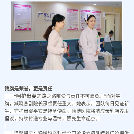
锦旗是荣誉，更是责任
呵护母婴之路
“
之路唯爱与责任不可辜负。
”面对锦
旗，臧晓燕副院长深感责任重大。她表示，团队每日见证新
生，守护母婴平安是神圣使命。涵博
医院
将响应母乳喂养周
倡议，持续传递专业与温情，照亮生命起点。
温馨提示：涵博
妇产科综合门诊设立
母乳喂养门诊提供