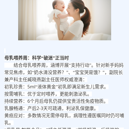
母乳喂养周：科学
“破迷”正当时
结合母乳喂养周，涵博开展
“支持行动”。针对新手妈妈
常见焦虑，如“奶水清没营养？”、“宝宝哭是饿？”，副院长
兼产科主任臧晓燕副主任医师权威澄清：
5ml
初乳珍贵：
“液体黄金”初乳即满足新生儿需求。
按需哺乳：优于定时喂养，更能刺激泌乳。
6
持续营养：
个月后母乳仍提供宝贵活性免疫物质。
2-3
乳腺畅通：产后
天可疏通，利泌乳保健康。
黄疸应对：多数情况无需停母乳，病理性遵医嘱同时仍可哺
乳。