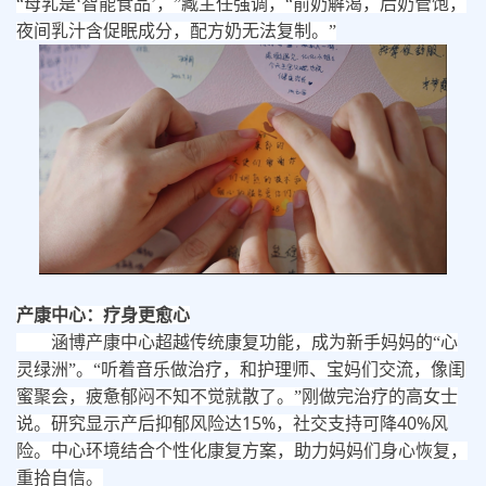
“母乳是‘智能食品’，”臧主任强调，“前奶解渴，后奶管饱，
夜间乳汁含促眠成分，配方奶无法复制。”
产康中心：疗身更愈心
涵博产康中心超越传统康复功能，成为新手妈妈的
“心
灵绿洲”。“听着音乐做治疗，和护理师、宝妈们交流，像闺
蜜聚会，疲惫郁闷不知不觉就散了。”刚做完治疗的高女士
15%
40%
说。研究显示产后抑郁风险达
，社交支持可降
风
险。中心环境结合个性化康复方案，助力妈妈们身心恢复，
重拾自信。